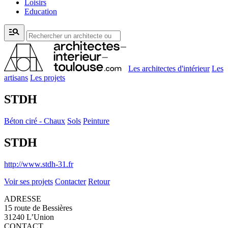
Loisirs
Education
manage_search
Les architectes d'intérieur
Les
artisans
Les projets
STDH
Béton ciré - Chaux
Sols
Peinture
STDH
http://www.stdh-31.fr
Voir ses projets
Contacter
Retour
ADRESSE
15 route de Bessières
31240 L’Union
CONTACT