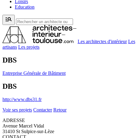
Loisirs
Education
manage_search
Les architectes d'intérieur
Les
artisans
Les projets
DBS
Entreprise Générale de Bâtiment
DBS
http://www.dbs31.fr
Voir ses projets
Contacter
Retour
ADRESSE
Avenue Marcel Vidal
31410 St Sulpice-sur-Lèze
CONTACT