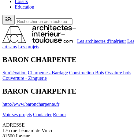
Loisirs
Education
manage_search
Les architectes d'intérieur
Les
artisans
Les projets
BARON CHARPENTE
Surélévation
Charpente - Bardage
Construction Bois
Ossature bois
Couverture - Zinguerie
BARON CHARPENTE
http://www.baroncharpente.fr
Voir ses projets
Contacter
Retour
ADRESSE
176 rue Léonard de Vinci
81500 Lavaur