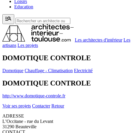
Loisirs
Education
manage_search
Les architectes d'intérieur
Les
artisans
Les projets
DOMOTIQUE CONTROLE
Domotique
Chauffage - Climatisation
Electricité
DOMOTIQUE CONTROLE
http://www.domotique-controle.fr
Voir ses projets
Contacter
Retour
ADRESSE
L’Occitane - rue du Levant
31290 Beauteville
CONTACT