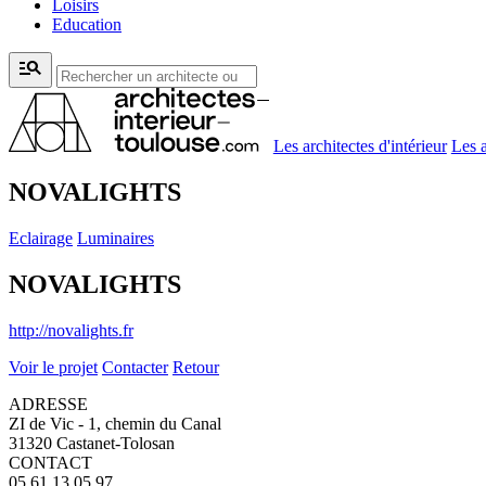
Loisirs
Education
manage_search
Les architectes d'intérieur
Les a
NOVALIGHTS
Eclairage
Luminaires
NOVALIGHTS
http://novalights.fr
Voir le projet
Contacter
Retour
ADRESSE
ZI de Vic - 1, chemin du Canal
31320 Castanet-Tolosan
CONTACT
05 61 13 05 97