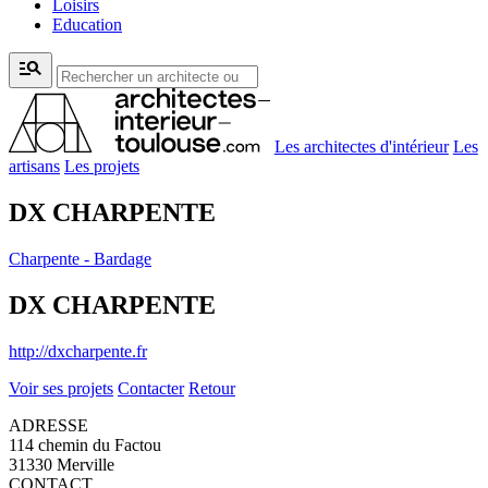
Loisirs
Education
manage_search
Les architectes d'intérieur
Les
artisans
Les projets
DX CHARPENTE
Charpente - Bardage
DX CHARPENTE
http://dxcharpente.fr
Voir ses projets
Contacter
Retour
ADRESSE
114 chemin du Factou
31330 Merville
CONTACT