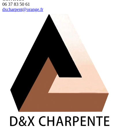
06 37 83 50 61
dxcharpent@orange.fr