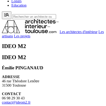
Loisirs
Education
manage_search
Les architectes d'intérieur
Les
artisans
Les projets
IDEO M2
IDEO M2
Émilie PINGANAUD
ADRESSE
46 rue Théodore Lenôtre
31500 Toulouse
CONTACT
06 98 29 30 43
contact@ideom2.fr